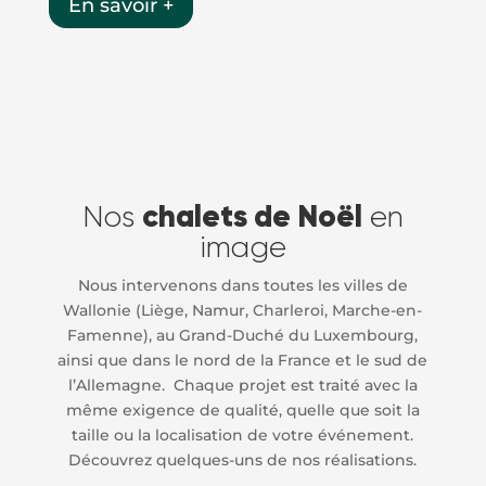
En savoir +
chalets de Noël
Nos
en
image
Nous intervenons dans toutes les villes de
Wallonie (Liège, Namur, Charleroi, Marche-en-
Famenne), au Grand-Duché du Luxembourg,
ainsi que dans le nord de la France et le sud de
l’Allemagne. Chaque projet est traité avec la
même exigence de qualité, quelle que soit la
taille ou la localisation de votre événement.
Découvrez quelques-uns de nos réalisations.